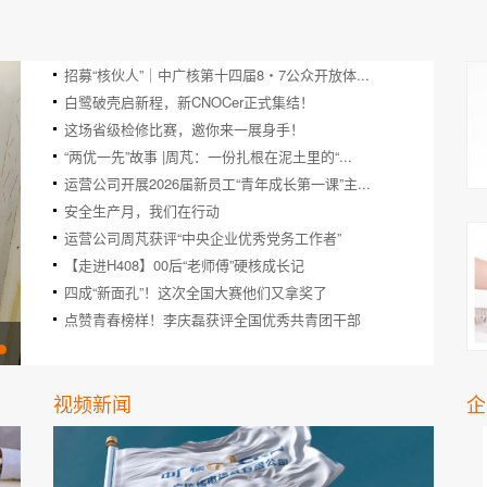
招募“核伙人”｜中广核第十四届8・7公众开放体...
白鹭破壳启新程，新CNOCer正式集结！
这场省级检修比赛，邀你来一展身手！
“两优一先”故事 |周芃：一份扎根在泥土里的“...
运营公司开展2026届新员工“青年成长第一课”主...
安全生产月，我们在行动
运营公司周芃获评“中央企业优秀党务工作者”
【走进H408】00后“老师傅”硬核成长记
四成“新面孔”！这次全国大赛他们又拿奖了
点赞青春榜样！李庆磊获评全国优秀共青团干部
白鹭破壳启新程，新CNOCer正式集...
视频新闻
企