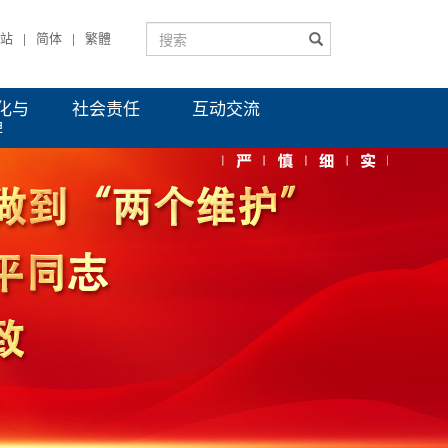
站
简体
繁體
|
|
化与
社会责任
互动交流
牌