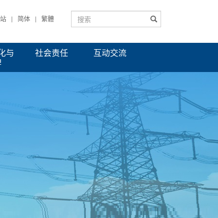
站
简体
繁體
|
|
化与
社会责任
互动交流
牌