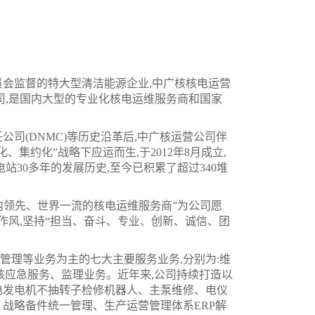
员会监督的特大型清洁能源企业,中广核核电运营
员公司,是国内大型的专业化核电运维服务商和国家
公司(DNMC)等历史沿革后,
中广核运营公司伴
集约化”战略下应运而生,于2012年8月成立,
电站30多年的发展历史,至今已积累了超过340堆
内领先、世界一流的核电运维服务商”为公司愿
作作风,坚持“担当、奋斗、专业、创新、诚信、团
管理等业务为主的七大主要服务业务,分别为:维
核应急服务、监理业务。近年来,公司持续打造以
电发电机不抽转子检修机器人、主泵维修、电仪
战略备件统一管理、生产运营管理体系ERP解