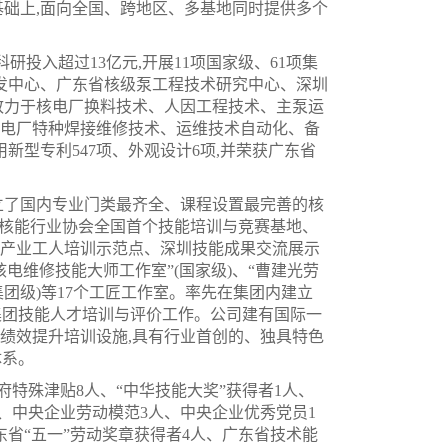
基础上,面向全国、跨地区、多基地同时提供多个
科研投入超过13亿元,开展11项国家级、61项集
研发中心、广东省核级泵工程技术研究中心、深圳
致力于核电厂换料技术、人因工程技术、主泵运
电厂特种焊接维修技术、运维技术自动化、备
用新型专利547项、外观设计6项,并荣获广东省
立了国内专业门类最齐全、课程设置最完善的核
国核能行业协会全国首个技能培训与竞赛基地、
产业工人培训示范点、深圳技能成果交流展示
电维修技能大师工作室”(国家级)、“曹建光劳
集团级)等17个工匠工作室。率先在集团内建立
集团技能人才培训与评价工作。公司建有国际一
绩效提升培训设施,具有行业首创的、独具特色
体系。
特殊津贴8人、“中华技能大奖”获得者1人、
人、中央企业劳动模范3人、中央企业优秀党员1
东省“五一”劳动奖章获得者4人、广东省技术能