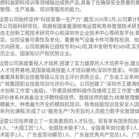
燃料装卸料培训等领域输出成熟产品,具备了在确保安全质量的
管理、生产准备、培训等服务的能力。
运营公司始终坚持“科技是第一生产力”,截至2026年2月,公司累计
2项公司级科研项目。现拥有国家能源核电运营和寿命管理技术
自主创新工程技术研究中心和深圳市企业技术中心等研发平台,
定、仪控设备可靠性及老化、重要电气设备卡件可靠性检测、核
方向研发。公司现拥有已授权专利942项,其中发明专利389项,实
范企业、国家知识产权优势企业。
运营公司高度重视人才培养,搭建了实力雄厚的人才培养平台,建
人才培养基地,是国家级高技能人才培训基地(深圳市首家)、中
备案具有职业技能等级认定自主评价资质企业、广东省工业系统
广核集团职业技能培训与评价中心。公司创建了“深圳市王建涛核
才创新工作室”(省级)、“乔素凯核燃料操作及维修工匠工作室”(
”评价体系并具备自主评聘特级技师、首席技师的能力,统筹管理
模最大、种类最为齐全的模拟机培训、核电技能培训及安全人因
系列化课程,形成了以“服务生产”为宗旨的人员能力数字化管理
运营公司培养建立了一支高素质的人才队伍。现有享有国务院政府
”1人、“大国工匠”2人、全国技术能手7人、全国青年岗位能手1
术能手2人、广东省劳动模范1人、广东省优秀共产党员1人、广