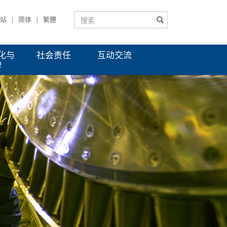
站
简体
繁體
|
|
化与
社会责任
互动交流
牌