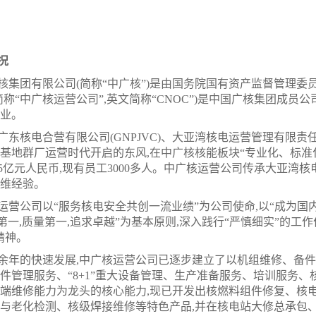
况
核集团有限公司(简称“中广核”)是由国务院国有资产监督管理委
简称“中广核运营公司”,英文简称“CNOC”)是中国广核集团成
业。
广东核电合营有限公司(
GNPJVC)、大亚湾核电运营管理有限责任
基地群厂运营时代开启的东风,在中广核核能板块“专业化、标准化、
.5亿元人民币,现有员工3000多人。中广核运营公司传承大亚湾核
维经验。
运营公司以“服务核电安全共创一流业绩”为公司使命,以“成为国
全第一,质量第一,追求卓越”为基本原则,深入践行“严慎细实”的工
精神。
余年的快速发展,中广核运营公司已逐步建立了以机组维修、备件
件管理服务、“8+1”重大设备管理、生产准备服务、培训服务、
端维修能力为龙头的核心能力,现已开发出核燃料组件修复、核
与老化检测、核级焊接维修等特色产品,并在核电站大修总承包、