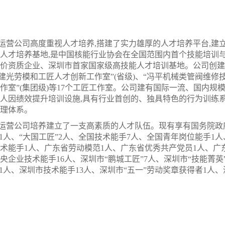
运营公司高度重视人才培养,搭建了实力雄厚的人才培养平台,建
人才培养基地,是中国核能行业协会在全国范围内首个技能培训
价资质企业、深圳市首家国家级高技能人才培训基地。公司创建了
曹建光劳模和工匠人才创新工作室”(省级)、“冯平机械类管阀维修
作室”(集团级)等17个工匠工作室。公司建有国际一流、国内
人因绩效提升培训设施,具有行业首创的、独具特色的行为训练系
理体系。
运营公司培养建立了一支高素质的人才队伍。现有享有国务院政
”1人、“大国工匠”2人、全国技术能手7人、全国青年岗位能手1
术能手1人、广东省劳动模范1人、广东省优秀共产党员1人、广
中央企业技术能手16人、深圳市“鹏城工匠”7人、深圳市“技能菁
”1人、深圳市技术能手13人、深圳市“五一”劳动奖章获得者1人