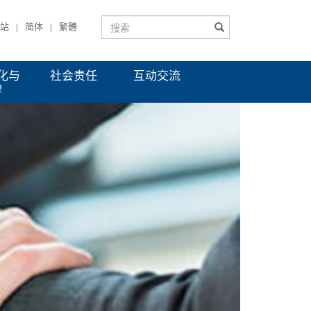
站
简体
繁體
|
|
化与
社会责任
互动交流
牌