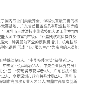
立了国内专业门类最齐全、课程设置最完善的核
与竞赛基地、广东省首批备案具有职业技能等级
“深圳市王建涛核电维修技能大师工作室”(国
技能大师工作室”(市级)、“乔素凯核燃料操作及
规模最大、种类最为齐全的模拟机培训、核电技能
列化课程,形成了以“服务生产”为宗旨的人员能
府特殊津贴
8人、“中华技能大奖”获得者1人、
人、中央企业劳动模范3人、中央企业优秀党员1
东省“五一”劳动奖章获得者4人、广东省技术能
英”12人、享受深圳市政府特殊津贴2人、深圳市
、深圳市高层次专业人才22人,福鼎市高层次创新