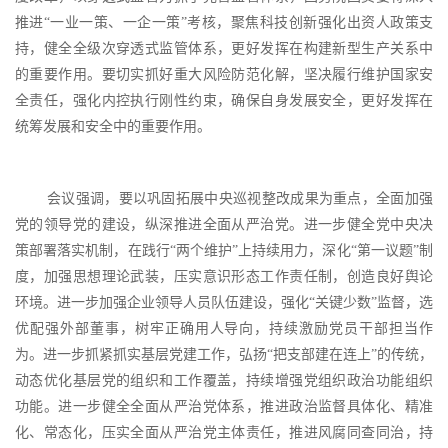
推进“一业一策、一企一策”考核，聚焦科技创新强化出资人政策支
持，健全全级次穿透式监管体系，更好发挥在构建新型生产关系中
的重要作用。要切实抓好重大风险防范化解，坚决履行维护国家安
全责任，强化内控执行刚性约束，确保自身发展安全，更好发挥在
统筹发展和安全中的重要作用。
会议强调，要以巩固拓展中央巡视整改成果为重点，全面加强
党的领导党的建设，纵深推进全面从严治党。进一步健全党中央决
策部署落实机制，在践行
“两个维护”上持续用力，深化“第一议题”制
度，加强思想理论武装，压实意识形态工作责任制，创造良好舆论
环境。进一步加强企业领导人员队伍建设，强化“关键少数”监督，选
优配强外部董事，树牢正确用人导向，持续激励党员干部担当作
为。进一步抓紧抓实基层党建工作，弘扬“把支部建在连上”的传统，
动态优化基层党的组织和工作覆盖，持续增强党组织政治功能组织
功能。进一步健全全面从严治党体系，推进政治监督具体化、精准
化、常态化，压实全面从严治党主体责任，推进风腐同查同治，持