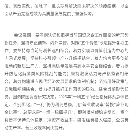
硬、真改实改，破除了一批长期想解决而未解决的顽瘴痼疾，以全
面从严治党新成效为高质量发展提供了坚强保障。
会议强调，要深刻认识和把握当前国资央企工作面临的新形势
新任务，坚持守正创新、内外兼修，对照
“五个价值”改进提升各项工
作。要坚持稳当前与利长远相结合，着力实现以价值创造为中心的
内涵式发展；坚持科技引领与产业升级相结合，着力培育更多创新
驱动的新质生产力；坚持高质量发展与高水平安全相结合，着力提
升防范化解各类风险挑战的能力；坚持激发活力与严格监管相结
合，着力构建适应现代经济发展要求的体制机制；坚持用好政策与
自我赋能相结合，着力提升抓好工作落实的质效。结合当前形势任
务，国务院国资委研究决定，2025年“一利五率”经营指标体系总体稳
定、个别优化，“一利”仍为利润总额，用“营业收现率”替换“营业现
金比率”，总要求是“一增一稳四提升”，即利润总额稳定增长，资产
负债率保持总体稳定，净资产收益率、研发经费投入强度、全员劳
动生产率、营业收现率同比提升。