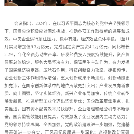
会议指出，
2024年，在以习近平同志为核心的党中央坚强领导
下，国资央企积极应对困难挑战，推动各项工作取得新的进展和成
效。中央企业运行顶住压力、稳中有进，经济效益总体平稳，1至11
月实现增加值9.3万亿元，完成固定资产投资4.2万亿元、同比增长
2.2%，年化全员劳动生产率、研发经费投入强度持续提升，资产负
债率总体稳定，服务大局坚决有力，保障民生主动作为，有力发挥
了国民经济稳定器、压舱石作用；科技创新奋力攻坚、捷报频传，
企业创新主体作用持续增强，重大创新成果不断涌现，创新动能更
加充沛，在国家创新体系中的地位贡献更加突出；产业发展向新求
质、向上图强，坚守实体经济，新兴产业布局加快，传统产业转型
焕发新机，推进新型工业化迈出坚实步伐；国企改革聚焦重点、扎
实推进，国有资本配置效率加快提升，企业治理和经营机制不断健
全，国资监管效能明显提高，有效激发了企业发展内生动力活力；
党的领导持续巩固、全面加强，党的政治建设进一步加强，党建基
层基础进一步夯实，正风肃纪反腐进一步深化；巡视整改动真碰