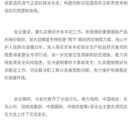
续营造风清气正良好政治生态，构建同新征程国资央企职责使命相
适应的党建新格局。
会议要求，要扎实做好岁末年初工作。积极做好重要基础产品
的保价稳供，加大迎峰度冬特别是
“两节”期间供应保障力度，用心守
护人民群众温暖过冬。深入落实岁末年初安全生产和自然灾害风险
隐患排查整治专项行动，进一步完善应急预案和防范措施，着力消
除各类安全风险隐患，坚决遏制重特大事故发生。扎实细致做好信
访稳定工作，切实解决职工群众急难愁盼问题，有力维护和谐稳定
的发展环境。
会议期间，与会代表作了分组讨论。南方电网、中国电信、东
风公司、招商局集团、中国钢研、中国安能等
6家企业主要负责同志
在大会上作了交流发言。