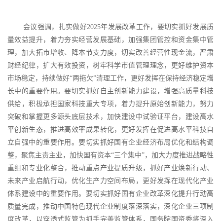
会议强调，扎实做好
2025年发展改革工作，要切实抓好发展质
量效益提升，着力夯实经营发展基础，加强集团管控和资金集中管
理，加大拓市增收、降本节支力度，切实改善经营性现金流，严肃
财经纪律，扩大有效投资，树牢科学市值管理理念，更好维护资本
市场稳定，持续做好“两拖欠”清理工作，更好发挥在保持经济稳定增
长中的重要作用。要切实抓好自主创新能力建设，增强高质量科技
供给，积极承担国家科技重大专项，着力提升原始创新能力，努力
突破和掌握更多源头底层技术，加快建设中试验证平台，建设高水
平创新生态，推进高效率成果转化，更好发挥在促进高水平科技自
立自强中的重要作用。要切实抓好国有企业经济布局优化和结构调
整，聚焦主责主业，加快国有资本“三个集中”，加大力度推进战略性
重组和专业化整合，推动重点产业提质升级，抓好产业焕新行动、
未来产业启航行动，优化生产力空间布局，更好发挥在现代化产业
体系建设中的重要作用。要切实抓好国有企业改革深化提升行动高
质量完成，推动中国特色现代企业制度落深落实，深化企业三项制
度改革，以穿透式监管为抓手完善监管体系，国务院国资委将深入