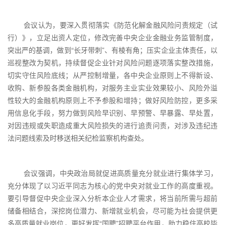
会议认为，要深入贯彻落实《防范化解金融风险问责规定（试
行）》，立足出资人定位，修改完善中央企业金融业务监管制度，
突出严的基调，做到“长牙带刺”、有棱有角；压实企业主体责任，以
巡视整改为契机，持续督促企业针对风险问题逐项落实整改措施，
切实守住风险底线；从严控制增量，各中央企业原则上不得新设、
收购、新参股各类金融机构，对服务主业实业效果较小、风险外溢
性较大的金融机构原则上不予参股和增持；做好风险防控，更多采
用信息化手段，努力做到风险早识别、早预警、早暴露、早处置，
对因违规或失职造成重大风险损失的进行追责问责，对涉及违纪违
法问题线索及时移送相关纪检监察机构查处。
会议强调，中央政治局就促进高质量充分就业进行集体学习，
充分体现了以习近平同志为核心的党中央对就业工作的高度重视。
要引导督促中央企业深入分析本企业人才需求，将当前所需与超前
储备相结合，深挖岗位潜力、新增就业机会，尽可能为社会提供更
多高质量就业岗位，更好发挥“国聘”招聘平台作用，助力稳住高校毕