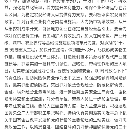
效工作，加强动态监测，做好预研预判，千方百计拓市场、增效
益，强化精益化管理，着力提升盈利能力，确保企业经济运行在合
理区间，为稳定宏观经济大盘提供有力支撑。要积极落实宏观调控
政策，针对行业企业特点分类精准施策，大力拓市场增效益，从严
从细控制成本开支，能源电力企业在稳定自身经营基础上，要全力
做好保供稳价工作。要主动扩大有效投资，加大在网络型、产业升
级、城市、农业农村等基础设施建设领域布局力度，对承担的
“十四
五”规划重大工程，加快开工建设，做到能开尽开，尽快形成实物工
作量，瞄准建设现代产业体系、打造原创技术策源地和现代产业链
链长等，抓紧实施一批具有引领性、战略性、带动性作用的重大项
目，切实增强发展潜力动能。要统筹发展和安全，以“时时放心不下”
的责任感，把防风险保安全作为重中之重，加强战略预判和风险预
警，抓实抓细疫情防控，突出抓好依法合规经营，防范化解债务、
金融、境外经营业务等风险，进一步压紧压实安全生产责任，强化
隐患排查和重点监测，对分包单位、劳务人员进一步加强管理，牢
牢守住安全底线。要加大正面宣传力度，壮大主流声音，积极展现
国资央企广大干部职工牢记嘱托、持续认真贯彻落实习近平总书记
关于国有企业改革发展和党的建设的重要论述的生动实践，做好思
想政治工作，以感恩奋进、团结奋斗的良好精神面貌迎接党的二十