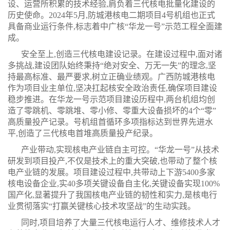
设、运营所积累的技术经验,肩负着三代核电批量化建设的
历史使命。2024年5月,防城港核电二期项目4号机组也正式
具备商业运行条件,标志着中广核“华龙一号”示范工程全面建
成。
安全至上,创造三代核电建设记录。在建设过程中,面对诸
多挑战,建设团队始终秉持
“绝对安全、万无一失”的理念,坚
持最高标准、最严要求,树立正确业绩观。广西防城港核电
作为项目业主单位,坚决扛起核安全政治责任,确保项目建设
稳步推进。在华龙一号示范项目建设历程中,两台机组均创
造了零跳机、零跳堆、零小修、零重大设备损坏的
4个“零”
高质量投产记录。号机组首循环多项指标达到世界先进水
平,创造了三代核电首堆高质量投产纪录。
产业带动,实现核电产业链自主可控。“华龙一号”从技术
研发到项目投产,不仅是技术上的重大突破,也带动了整个核
电产业链的发展。项目建设过程中,共带动上下游5400多家
核电设备企业,实40多项关键设备自主化,关键设备实现100%
国产化,显著提升了我国核电产业链的韧性和实力,是核电行
业贯彻落实“打赢关键核心技术攻坚战”的生动实践。
同时,项目培养了大量三代核电运行人才、维修技术人才